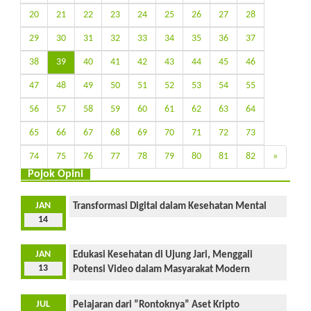
20
21
22
23
24
25
26
27
28
29
30
31
32
33
34
35
36
37
38
39
40
41
42
43
44
45
46
47
48
49
50
51
52
53
54
55
56
57
58
59
60
61
62
63
64
65
66
67
68
69
70
71
72
73
74
75
76
77
78
79
80
81
82
»
Pojok Opini
JAN
Transformasi Digital dalam Kesehatan Mental
14
JAN
Edukasi Kesehatan di Ujung Jari, Menggali
13
Potensi Video dalam Masyarakat Modern
JUL
Pelajaran dari ”Rontoknya” Aset Kripto