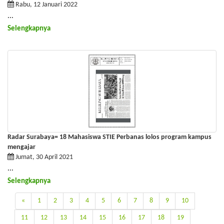
Rabu, 12 Januari 2022
...
Selengkapnya
Radar Surabaya= 18 Mahasiswa STIE Perbanas lolos program kampus
mengajar
Jumat, 30 April 2021
...
Selengkapnya
«
1
2
3
4
5
6
7
8
9
10
11
12
13
14
15
16
17
18
19