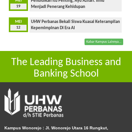
MEI
Pendidikan Itu Penting, Ayu Azhari: Ilmu
19
Menjadi Penerang Kehidupan
MEI
UHW Perbanas Bekali Siswa Kuasai Keterampilan
12
Kepemimpinan Di Era AI
Kabar Kampus Lainnya...
The Leading Business and
Banking School
Kampus Wonorejo :
Jl. Wonorejo Utara 16 Rungkut,