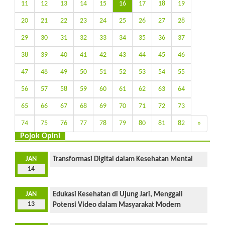
11
12
13
14
15
16
17
18
19
20
21
22
23
24
25
26
27
28
29
30
31
32
33
34
35
36
37
38
39
40
41
42
43
44
45
46
47
48
49
50
51
52
53
54
55
56
57
58
59
60
61
62
63
64
65
66
67
68
69
70
71
72
73
74
75
76
77
78
79
80
81
82
»
Pojok Opini
JAN
Transformasi Digital dalam Kesehatan Mental
14
JAN
Edukasi Kesehatan di Ujung Jari, Menggali
13
Potensi Video dalam Masyarakat Modern