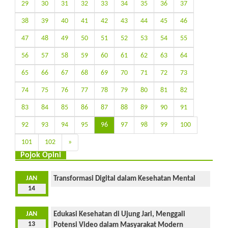
29
30
31
32
33
34
35
36
37
38
39
40
41
42
43
44
45
46
47
48
49
50
51
52
53
54
55
56
57
58
59
60
61
62
63
64
65
66
67
68
69
70
71
72
73
74
75
76
77
78
79
80
81
82
83
84
85
86
87
88
89
90
91
92
93
94
95
96
97
98
99
100
101
102
»
Pojok Opini
JAN
Transformasi Digital dalam Kesehatan Mental
14
JAN
Edukasi Kesehatan di Ujung Jari, Menggali
13
Potensi Video dalam Masyarakat Modern