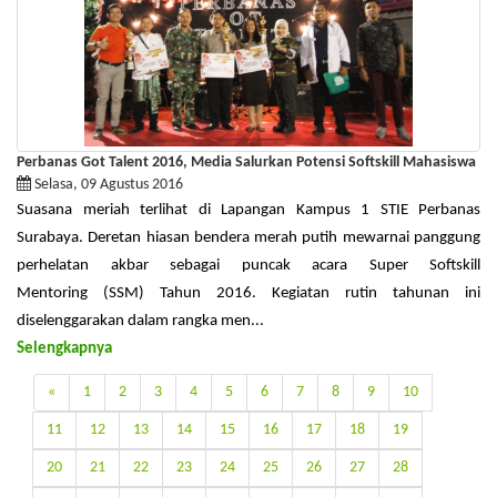
Perbanas Got Talent 2016, Media Salurkan Potensi Softskill Mahasiswa
Selasa, 09 Agustus 2016
Suasana meriah terlihat di Lapangan Kampus 1 STIE Perbanas
Surabaya. Deretan hiasan bendera merah putih mewarnai panggung
perhelatan akbar sebagai puncak acara Super Softskill
Mentoring (SSM) Tahun 2016. Kegiatan rutin tahunan ini
diselenggarakan dalam rangka men...
Selengkapnya
«
1
2
3
4
5
6
7
8
9
10
11
12
13
14
15
16
17
18
19
20
21
22
23
24
25
26
27
28