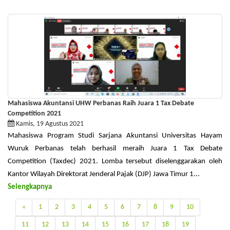
Mahasiswa Akuntansi UHW Perbanas Raih Juara 1 Tax Debate
Competition 2021
Kamis, 19 Agustus 2021
Mahasiswa Program Studi Sarjana Akuntansi Universitas Hayam
Wuruk Perbanas telah berhasil meraih Juara 1 Tax Debate
Competition (Taxdec) 2021. Lomba tersebut diselenggarakan oleh
Kantor Wilayah Direktorat Jenderal Pajak (DJP) Jawa Timur 1...
Selengkapnya
«
1
2
3
4
5
6
7
8
9
10
11
12
13
14
15
16
17
18
19