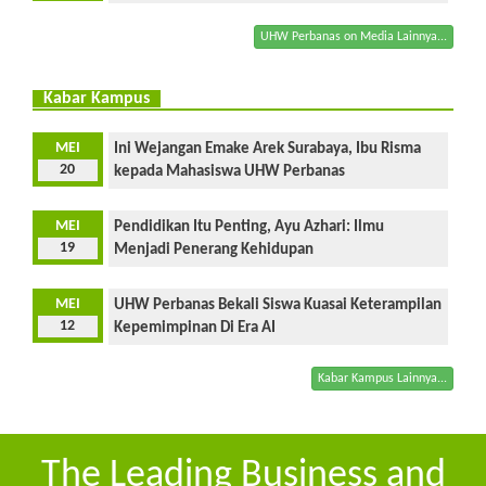
UHW Perbanas on Media Lainnya...
Kabar Kampus
MEI
Ini Wejangan Emake Arek Surabaya, Ibu Risma
20
kepada Mahasiswa UHW Perbanas
MEI
Pendidikan Itu Penting, Ayu Azhari: Ilmu
19
Menjadi Penerang Kehidupan
MEI
UHW Perbanas Bekali Siswa Kuasai Keterampilan
12
Kepemimpinan Di Era AI
Kabar Kampus Lainnya...
The Leading Business and