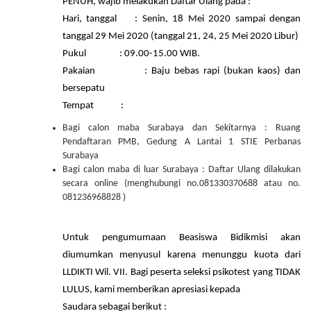
PENUH, wajib melakukan Daftar Ulang pada :
Hari, tanggal : Senin, 18 Mei 2020 sampai dengan
tanggal 29 Mei 2020 (tanggal 21, 24, 25 Mei 2020 Libur)
Pukul : 09.00-15.00 WIB.
Pakaian : Baju bebas rapi (bukan kaos) dan
bersepatu
Tempat :
Bagi calon maba Surabaya dan Sekitarnya : Ruang
Pendaftaran PMB, Gedung A Lantai 1 STIE Perbanas
Surabaya
Bagi calon maba di luar Surabaya : Daftar Ulang dilakukan
secara online (menghubungi no.081330370688 atau no.
081236968828 )
Untuk pengumumaan Beasiswa Bidikmisi akan
diumumkan menyusul karena menunggu kuota dari
LLDIKTI Wil. VII. Bagi peserta seleksi psikotest yang TIDAK
LULUS, kami memberikan apresiasi kepada
Saudara sebagai berikut :