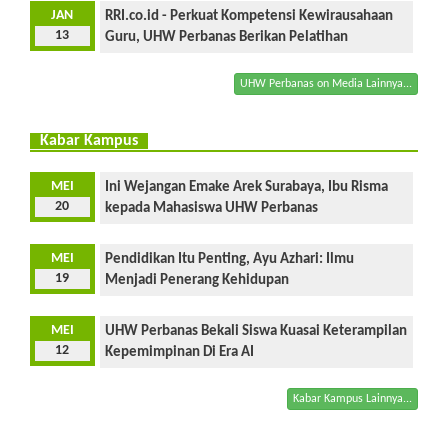
JAN
RRI.co.id - Perkuat Kompetensi Kewirausahaan
13
Guru, UHW Perbanas Berikan Pelatihan
UHW Perbanas on Media Lainnya...
Kabar Kampus
MEI
Ini Wejangan Emake Arek Surabaya, Ibu Risma
20
kepada Mahasiswa UHW Perbanas
MEI
Pendidikan Itu Penting, Ayu Azhari: Ilmu
19
Menjadi Penerang Kehidupan
MEI
UHW Perbanas Bekali Siswa Kuasai Keterampilan
12
Kepemimpinan Di Era AI
Kabar Kampus Lainnya...